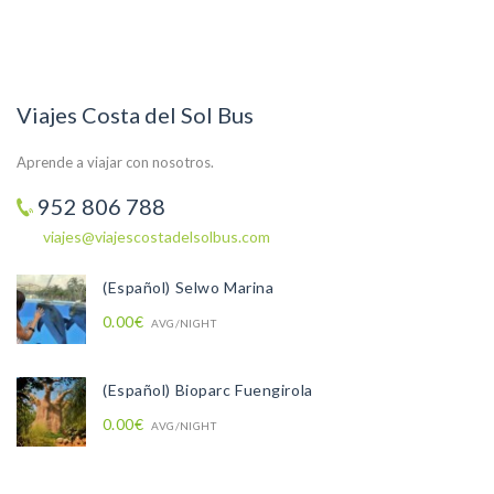
Viajes Costa del Sol Bus
Aprende a viajar con nosotros.
952 806 788
viajes@viajescostadelsolbus.com
(Español) Selwo Marina
0.00€
AVG/NIGHT
(Español) Bioparc Fuengirola
0.00€
AVG/NIGHT